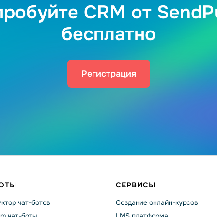
робуйте CRM от SendP
бесплатно
Регистрация
БОТЫ
СЕРВИСЫ
ктор чат-ботов
Создание онлайн-курсов
am чат-боты
LMS платформа