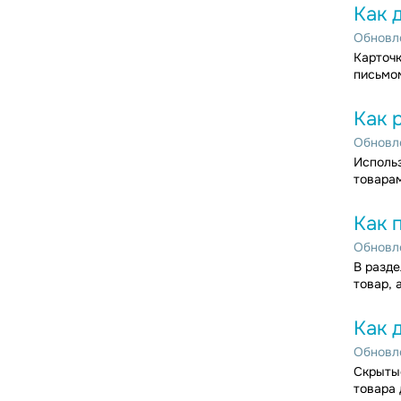
Как 
Обновле
Карточк
письмом
Как 
Обновле
Использ
товарам
Как 
Обновле
В разде
товар, 
Как 
Обновле
Скрытые
товара 