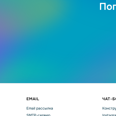
Поп
EMAIL
ЧАТ-
Email рассылка
Констру
SMTP-сервер
Instagr