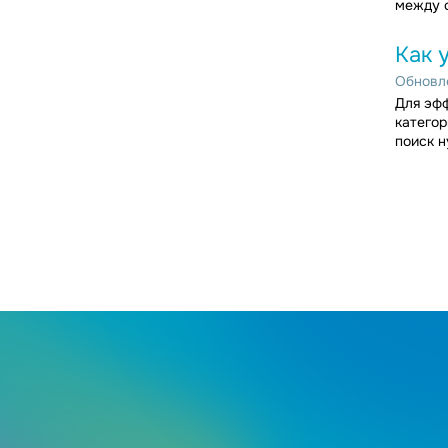
между с
Как 
Обновле
Для эфф
категор
поиск н