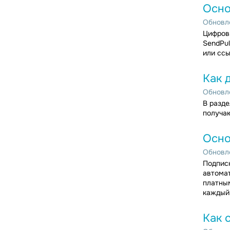
Осно
Обновле
Цифровы
SendPul
или ссы
Как 
Обновле
В разде
получаю
Осно
Обновле
Подписк
автомат
платным
каждый 
Как 