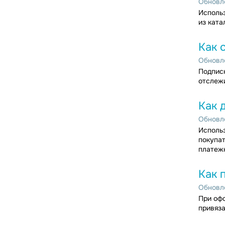
Обновле
Использ
из ката
Как 
Обновле
Подписк
отслежи
Как 
Обновле
Использ
покупат
платежн
Как 
Обновле
При офо
привяза