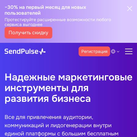
−30% на первый месяц для новых
пользователей
Протестируйте расширенные возможности любого
сервиса выгоднее
Получить скидку
Регистрация
Надежные маркетинговые
инструменты для
развития бизнеса
Все для привлечения аудитории,
коммуникаций и лидогенерации внутри
единой платформы с большим бесплатным