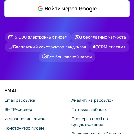
Войти через Google
15 000 электронных писем
3 бесплатных чат-бота
Бесплатный конструктор лендингов
CRM система
Без банковской карты
EMAIL
Email рассылка
Аналитика рассылок
SMTP-сервер
Готовые шаблоны
Исправление списка
Проверка email на
существование
Конструктор писем
Расширение для Chrome