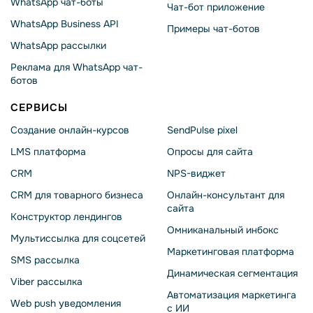
WhatsApp чат-боты
Чат-бот приложение
WhatsApp Business API
Примеры чат-ботов
WhatsApp рассылки
Реклама для WhatsApp чат-
ботов
СЕРВИСЫ
Создание онлайн-курсов
SendPulse pixel
LMS платформа
Опросы для сайта
CRM
NPS-виджет
CRM для товарного бизнеса
Онлайн-консультант для
сайта
Конструктор лендингов
Омниканальный инбокс
Мультиссылка для соцсетей
Маркетинговая платформа
SMS рассылка
Динамическая сегментация
Viber рассылка
Автоматизация маркетинга
Web push уведомления
с ИИ