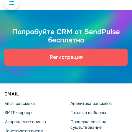
Попробуйте CRM от SendPulse
бесплатно
Регистрация
EMAIL
Email рассылка
Аналитика рассылок
SMTP-сервер
Готовые шаблоны
Исправление списка
Проверка email на
существование
Конструктор писем