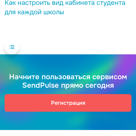
Как настроить вид кабинета студента
для каждой школы
Начните пользоваться сервисом
SendPulse прямо сегодня
Регистрация