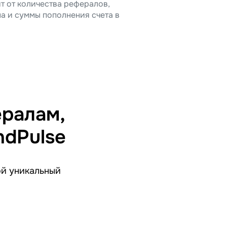
т от количества рефералов,
а и суммы пополнения счета в
ералам,
ndPulse
ой уникальный