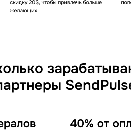
скидку 20$, чтобы привлечь больше
поп
желающих.
колько зарабатыва
партнеры SendPuls
ералов
40% от оп