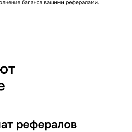
олнение баланса вашими рефералами.
ют
e
лат рефералов