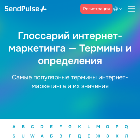
Регистрация
Глоссарий интернет-
маркетинга — Термины и
определения
Самые популярные термины интернет-
маркетинга и их значения
A
B
C
D
E
F
G
K
L
M
O
P
Q
S
U
W
А
Б
В
Г
Д
Е
Ж
З
К
Л