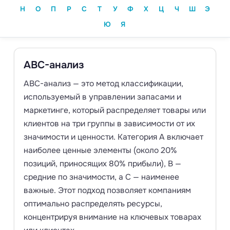
Н
О
П
Р
С
Т
У
Ф
Х
Ц
Ч
Ш
Э
Ю
Я
ABC-анализ
ABC-анализ — это метод классификации,
используемый в управлении запасами и
маркетинге, который распределяет товары или
клиентов на три группы в зависимости от их
значимости и ценности. Категория A включает
наиболее ценные элементы (около 20%
позиций, приносящих 80% прибыли), B —
средние по значимости, а C — наименее
важные. Этот подход позволяет компаниям
оптимально распределять ресурсы,
концентрируя внимание на ключевых товарах