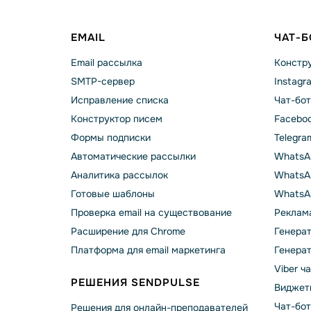
EMAIL
ЧАТ-
Email рассылка
Констру
SMTP-сервер
Instagr
Исправление списка
Чат-бот
Конструктор писем
Faceboo
Формы подписки
Telegra
Автоматические рассылки
WhatsA
Аналитика рассылок
WhatsAp
Готовые шаблоны
WhatsA
Проверка email на существование
Реклама
Расширение для Chrome
Генера
Платформа для email маркетинга
Генера
Viber ч
РЕШЕНИЯ SENDPULSE
Виджет
Чат-бо
Решения для онлайн-преподавателей