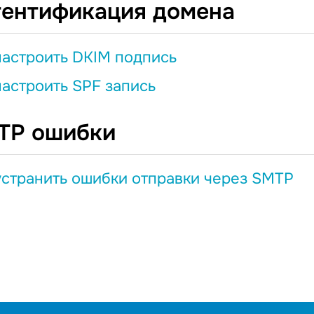
тентификация домена
настроить DKIM подпись
настроить SPF запись
TP ошибки
устранить ошибки отправки через SMTP