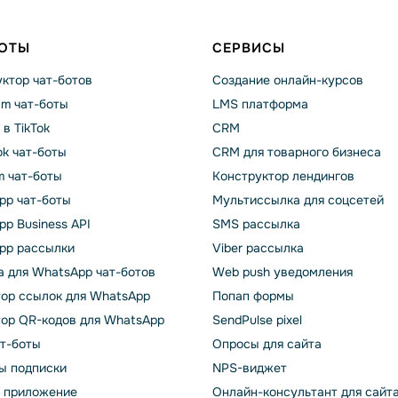
БОТЫ
СЕРВИСЫ
ктор чат-ботов
Создание онлайн-курсов
am чат-боты
LMS платформа
 в TikTok
CRM
k чат-боты
CRM для товарного бизнеса
m чат-боты
Конструктор лендингов
pp чат-боты
Мультиссылка для соцсетей
p Business API
SMS рассылка
pp рассылки
Viber рассылка
 для WhatsApp чат-ботов
Web push уведомления
тор ссылок для WhatsApp
Попап формы
тор QR-кодов для WhatsApp
SendPulse pixel
ат-боты
Опросы для сайта
ы подписки
NPS-виджет
т приложение
Онлайн-консультант для сайт