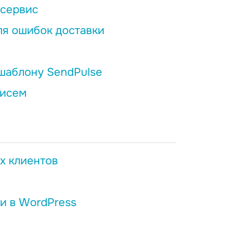
 сервис
я ошибок доставки
шаблону SendPulse
писем
х клиентов
и в WordPress