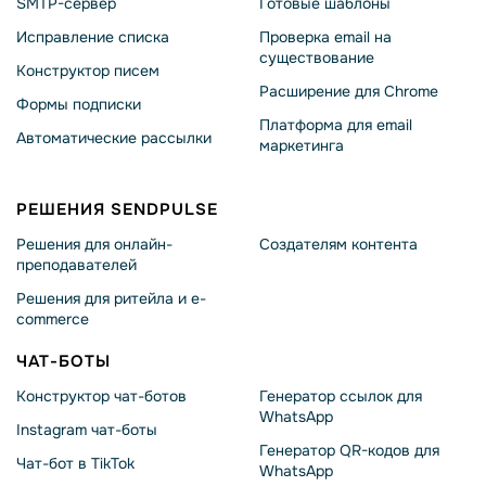
SMTP-сервер
Готовые шаблоны
Исправление списка
Проверка email на
существование
Конструктор писем
Расширение для Chrome
Формы подписки
Платформа для email
Автоматические рассылки
маркетинга
РЕШЕНИЯ SENDPULSE
Решения для онлайн-
Создателям контента
преподавателей
Решения для ритейла и e-
commerce
ЧАТ-БОТЫ
Конструктор чат-ботов
Генератор ссылок для
WhatsApp
Instagram чат-боты
Генератор QR-кодов для
Чат-бот в TikTok
WhatsApp