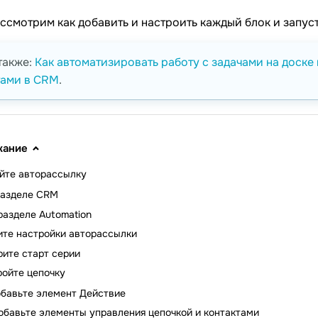
ассмотрим как добавить и настроить каждый блок и запус
также:
Как автоматизировать работу с задачами на доске
тами в CRM
.
жание
йте авторассылку
разделе CRM
разделе Automation
те настройки авторассылки
ите старт серии
ройте цепочку
бавьте элемент Действие
обавьте элементы управления цепочкой и контактами