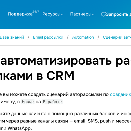
Поддержка
Ресурсы
Партнеры
Запросить 
База знаний
Email рассылки
Automation
Сценарии авт
 автоматизировать ра
лками в CRM
e вы можете создать сценарий авторассылки по
созданию
римеру, с
на
.
Новые
В работе
айте данные клиента с помощью различных блоков и инф
им через разные каналы связи — email, SMS, push и мессен
или WhatsApp.