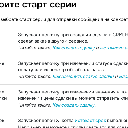
рите старт
серии
выбрать старт серии для отправки сообщения на конкрет
Запускает цепочку при создании сделки в CRM. 
сделал заказ в другом сервисе.
Читайте также:
Как создать сделку
и
Источники а
ие
Запускает цепочку при изменении статуса сделк
оплату или менеджер обработал заказ.
Читайте также:
Как изменить статус сделки
и
Бло
ие
Запускает цепочку при изменении значения в по
лки
изменении цены сделки вы можете отправить кли
Читайте также:
Как создать сделку
.
ок
Запускает цепочку, когда
истекает срок
выполнен
Например, вы можете использовать это для конв