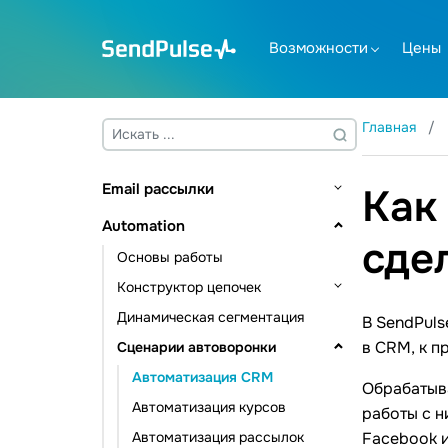
Возможности
Цены
Главная
Email рассылки
Как
Основы работы
Automation
сде
Адресные книги и контакты
Основы работы
Управление контактами
Создание шаблона
Конструктор цепочек
Управление данными контактов
Отправка рассылки
Динамическая сегментация
Триггеры цепочки
В SendPuls
Инструменты подписки
Email валидатор
в CRM, к п
Сценарии автоворонки
Элементы коммуникации
Дополнительные возможности
Элементы действия
Автоматизация CRM
Обрабатыв
Статистика и аналитика
Другие элементы
Автоматизация курсов
работы с н
Автоматизация рассылок
Facebook 