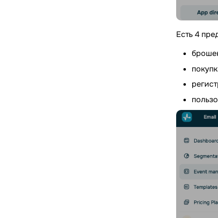
Есть 4 пре
брошен
покупк
регист
пользо