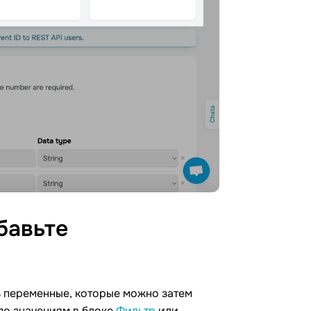
бавьте
ь переменные, которые можно затем
 по значениям в блоке
Фильтр
или