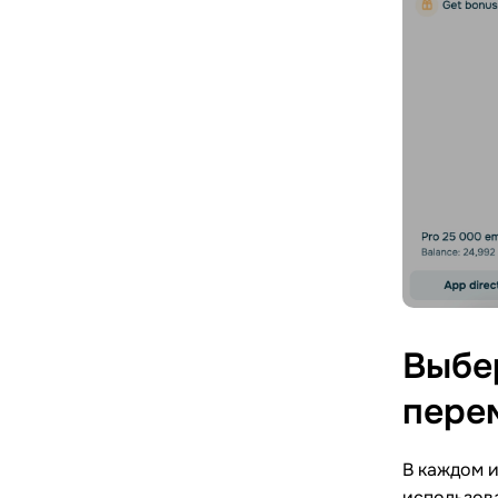
Выбе
пере
В каждом и
использов