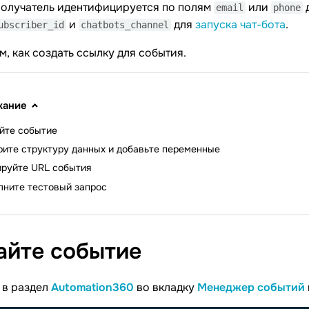
 Получатель идентифицируется по полям
или
д
email
phone
и
для
запуска чат-бота
.
ubscriber_id
сhatbots_channel
, как создать ссылку для cобытия.
жание
йте событие
ите структуру данных и добавьте переменные
руйте URL события
лните тестовый запрос
айте
событие
 в раздел
Automation360
во вкладку
Менеджер событий