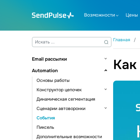
Возможности
Цены
Главная
Email рассылки
Как
Основы работы
Automation
Адресные книги и контакты
Основы работы
Управление контактами
Создание шаблона
Конструктор цепочек
Управление данными контактов
Отправка рассылки
Динамическая сегментация
Триггеры цепочки
Инструменты подписки
Email валидатор
Сценарии автоворонки
Элементы коммуникации
Дополнительные возможности
События
Элементы действия
Автоматизация CRM
Статистика и аналитика
Пиксель
Другие элементы
Автоматизация курсов
Дополнительные возможности
Автоматизация рассылок