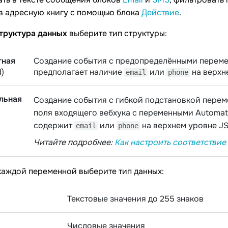
 в адресную книгу с помощью блока
Действие
.
труктура данных
выберите тип структуры:
тная
Создание события с предопределёнными переме
d)
предполагает наличие
или
на верхн
email
phone
льная
Создание события с гибкой подстановкой переме
поля входящего вебхука с переменными Automati
содержит
или
на верхнем уровне J
email
phone
Читайте подробнее:
Как настроить соответствие
каждой переменной выберите тип данных:
Текстовые значения до 255 знаков
Числовые значения