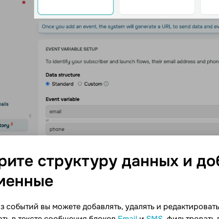
рите структуру данных и до
менные
з событий вы можете добавлять, удалять и редактироват
ать в тексте сообщения блоков
Email
и
SMS
, фильтровать