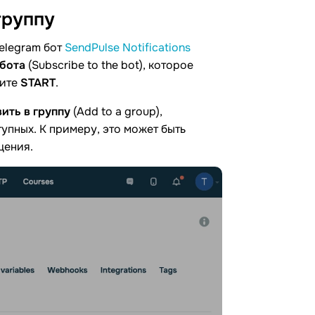
группу
Telegram бот
SendPulse Notifications
 бота
(Subscribe to the bot), которое
мите
START
.
ить в группу
(Add to a group),
упных. К примеру, это может быть
щения.