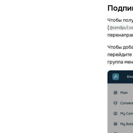
Подпиш
Чтобы полу
(
@sendpuls
перенаправ
Чтобы доб
перейдите 
группа ме