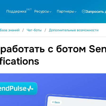
Поддержка
Ресурсы
Партнеры
Запросить 
База знаний
Чат-боты
Дополнительные возможности
 работать с ботом Se
fications