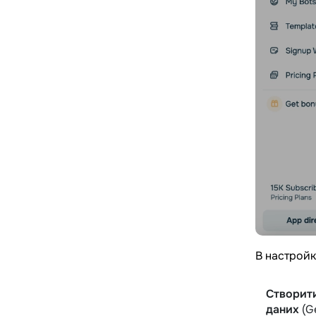
В настройк
Створити
даних
(G