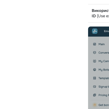
Використ
ID
(Use e