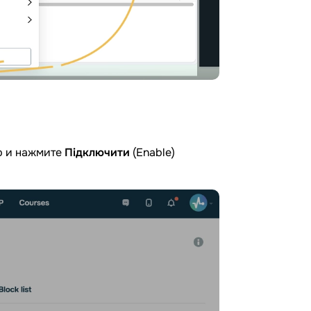
p и нажмите
Підключити
(Enable)