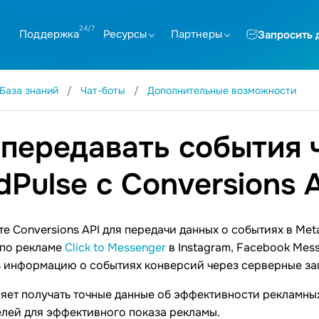
Поддержка
Ресурсы
Партнеры
Запросить 
База знаний
Чат-боты
Дополнительные возможности
 передавать события 
dPulse с Conversions 
е Conversions API для передачи данных о событиях в Met
 по рекламе
Click to Messenger
в Instagram, Facebook Mes
 информацию о событиях конверсий через серверные зап
яет получать точные данные об эффективности рекламны
лей для эффективного показа рекламы.