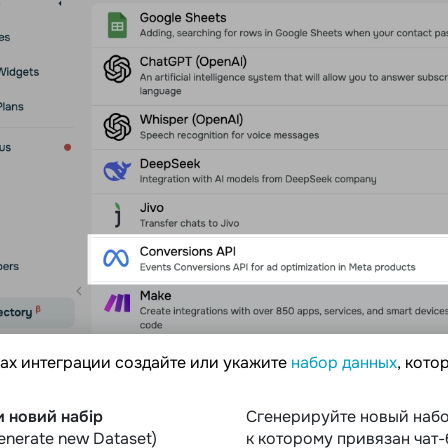
ах интеграции создайте или укажите
набор данных
, кото
 новий набір
Сгенерируйте новый набо
enerate new Dataset)
к которому привязан чат-