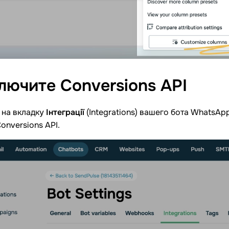
лючите Conversions
API
на вкладку
Інтеграції
(Integrations) вашего бота WhatsAp
onversions API.