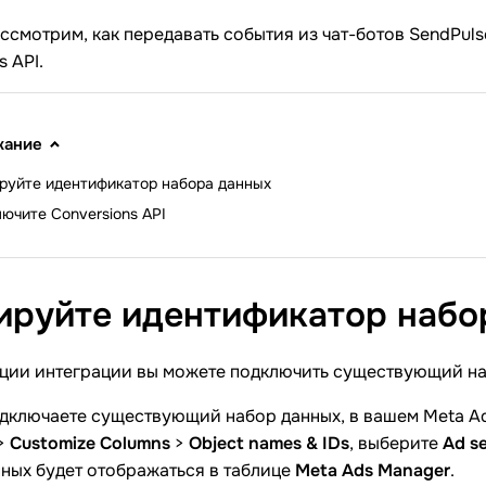
ассмотрим, как передавать события из чат-ботов SendPul
s API.
жание
руйте идентификатор набора данных
ючите Conversions API
ируйте идентификатор наб
ции интеграции вы можете подключить существующий наб
одключаете существующий набор данных, в вашем Meta A
>
Customize Columns
>
Object names & IDs
, выберите
Ad se
ных будет отображаться в таблице
Meta Ads Manager
.