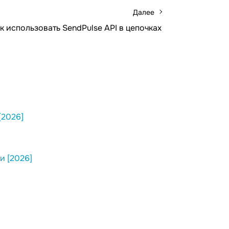
Далее
к использовать SendPulse API в цепочках
[2026]
и [2026]