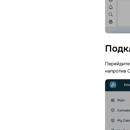
Подк
Перейдите 
напротив C