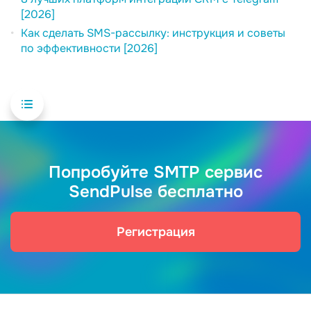
[2026]
Как сделать SMS-рассылку: инструкция и советы
по эффективности [2026]
Попробуйте SMTP сервис
SendPulse бесплатно
Регистрация