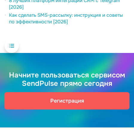
8 лучших платформ интеграции CRM с Telegram
[2026]
Как сделать SMS-рассылку: инструкция и советы
по эффективности [2026]
Начните пользоваться сервисом
SendPulse прямо сегодня
Регистрация