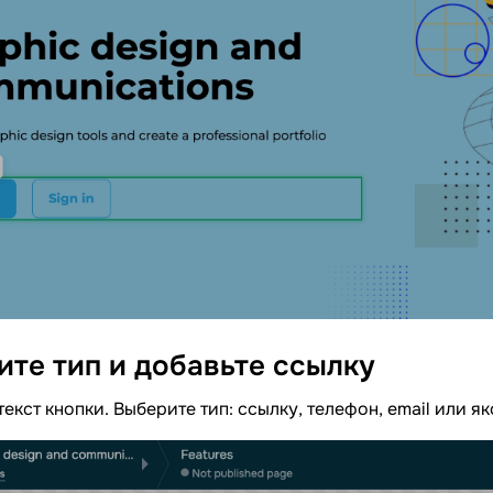
ите тип и добавьте
ссылку
екст кнопки. Выберите тип: ссылку, телефон, email или як