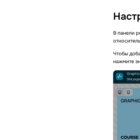
Наст
В панели 
относитель
Чтобы доба
нажмите з