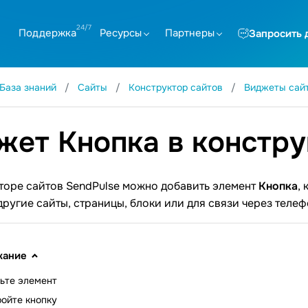
Поддержка
Ресурсы
Партнеры
Запросить 
База знаний
Сайты
Конструктор сайтов
Виджеты сай
жет Кнопка в констру
торе сайтов SendPulse можно добавить элемент
Кнопка
,
другие сайты, страницы, блоки или для связи через телефо
жание
ьте элемент
ойте кнопку