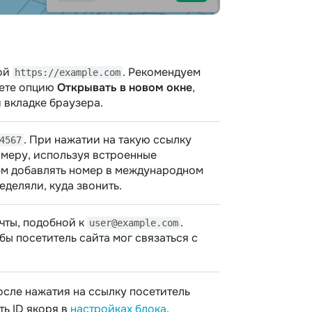
ной
. Рекомендуем
https://example.com
уете опцию
Открывать в новом окне
,
 вкладке браузера.
. При нажатии на такую ​​ссылку
4567
омеру, используя встроенные
ем добавлять номер в международном
еделяли, куда звонить.
чты, подобной к
.
user@example.com
бы посетитель сайта мог связаться с
осле нажатия на ссылку посетитель
ть ID якоря в
настройках блока
.