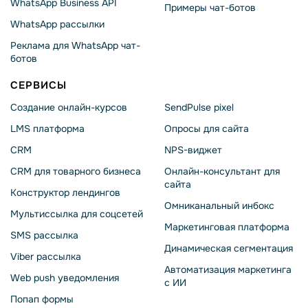
WhatsApp Business API
Примеры чат-ботов
WhatsApp рассылки
Реклама для WhatsApp чат-
ботов
СЕРВИСЫ
Создание онлайн-курсов
SendPulse pixel
LMS платформа
Опросы для сайта
CRM
NPS-виджет
CRM для товарного бизнеса
Онлайн-консультант для
сайта
Конструктор лендингов
Омниканальный инбокс
Мультиссылка для соцсетей
Маркетинговая платформа
SMS рассылка
Динамическая сегментация
Viber рассылка
Автоматизация маркетинга
Web push уведомления
с ИИ
Попап формы