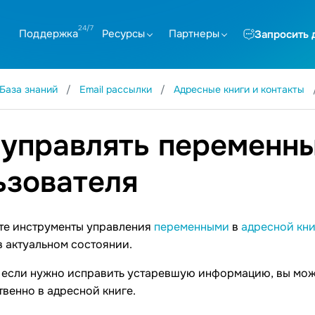
Поддержка
Ресурсы
Партнеры
Запросить 
База знаний
Email рассылки
Адресные книги и контакты
 управлять переменн
ьзователя
те инструменты управления
переменными
в
адресной кни
в актуальном состоянии.
 если нужно исправить устаревшую информацию, вы мож
венно в адресной книге.