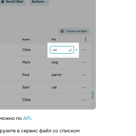
зможно по
API
.
грузите в сервис файл со списком