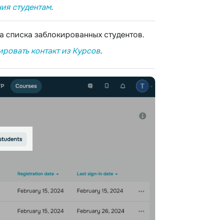
ния студентам
.
а списка заблокированных студентов.
ировать контакт из Курсов
.