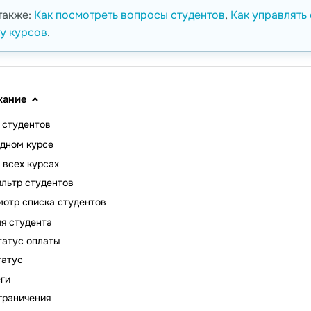
также:
Как посмотреть вопросы студентов
,
Как управлять
у курсов
.
жание
 студентов
одном курсе
 всех курсах
льтр студентов
отр списка студентов
я студента
татус оплаты
татус
еги
граничения