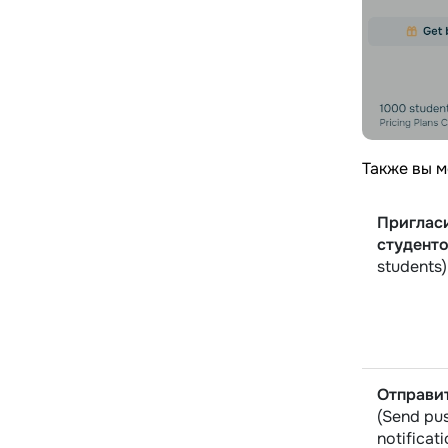
Также вы м
Приглас
студент
students)
Отправи
(Send pu
notificati