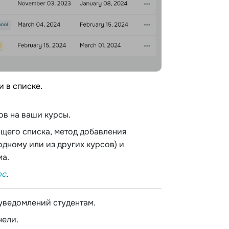
 в списке.
ов на ваши курсы.
щего списка, метод добавления
одному или из других курсов) и
ма.
рс
.
уведомлений студентам.
нели.