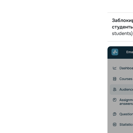
Заблоки
студент
students)