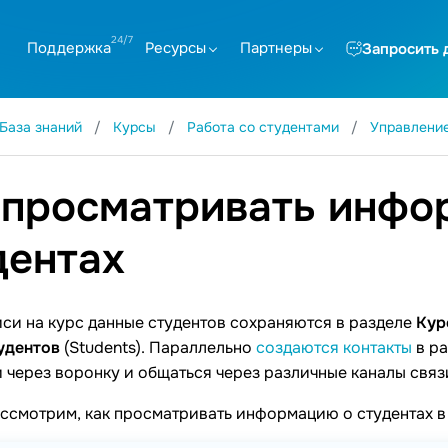
Поддержка
Ресурсы
Партнеры
Запросить 
База знаний
Курсы
Работа со студентами
Управлени
 просматривать инфо
дентах
си на курс данные студентов сохраняются в разделе
Кур
удентов
(Students). Параллельно
создаются контакты
в ра
 через воронку и общаться через различные каналы связ
ассмотрим, как просматривать информацию о студентах в 