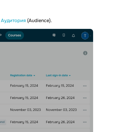
у
Аудитория
(Audience).