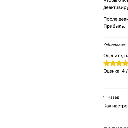
Чтобы откл
деактивир
После деак
Прибыль
.
Обновлено:
Оцените, н
Оценка:
4
Назад
Как настр