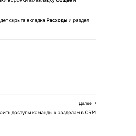
йки воронки во вкладку
Общее
и
удет скрыта вкладка
Расходы
и раздел
Далее
роить доступы команды к разделам в CRM