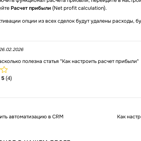
ючить функционал расчета прибыли, перейдите в настро
уйте
Расчет прибыли
(Net profit calculation).
тивации опции из всех сделок будут удалены расходы, б
26.02.2026
асколько полезна статья "Как настроить расчет прибыли"
/
5
(4)
оить автоматизацию в CRM
Как наст