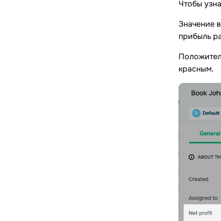
Чтобы узна
Значение 
прибыль ра
Положитель
красным.