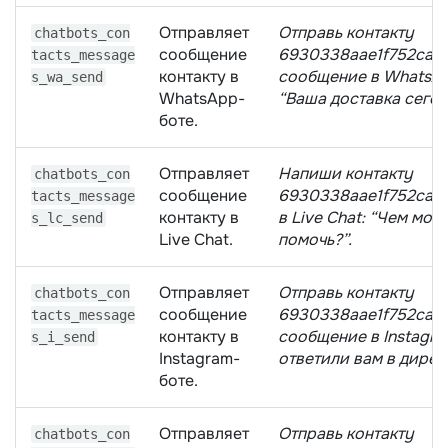
Отправляет
Отправь контактy
chatbots_con
сообщение
6930338aae1f752ca1
tacts_message
контакту в
сообщение в WhatsA
s_wa_send
WhatsApp-
“Ваша доставка сегод
боте.
Отправляет
Напиши контактy
chatbots_con
сообщение
6930338aae1f752ca1
tacts_message
контакту в
в Live Chat: “Чем могу
s_lc_send
Live Chat.
помочь?”.
Отправляет
Отправь контактy
chatbots_con
сообщение
6930338aae1f752ca1
tacts_message
контакту в
сообщение в Instagra
s_i_send
Instagram-
ответили вам в директ
боте.
Отправляет
Отправь контактy
chatbots_con