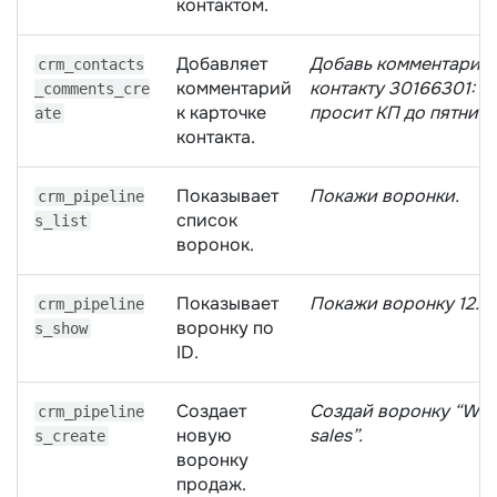
контактом.
Добавляет
Добавь комментарий 
crm_contacts
комментарий
контакту 30166301: “
_comments_cre
к карточке
просит КП до пятницы
ate
контакта.
Показывает
Покажи воронки.
crm_pipeline
список
s_list
воронок.
Показывает
Покажи воронку 12.
crm_pipeline
воронку по
s_show
ID.
Создает
Создай воронку “Who
crm_pipeline
новую
sales”.
s_create
воронку
продаж.