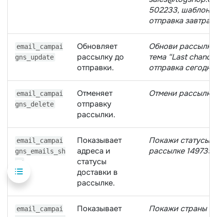
502233, шаблон 7
отправка завтра в
Обновляет
Обнови рассылку 
email_campai
рассылку до
тема “Last chance
gns_update
отправки.
отправка сегодня 
Отменяет
Отмени рассылку 
email_campai
отправку
gns_delete
рассылки.
Показывает
Покажи статусы а
email_campai
адреса и
рассылке 1497397
gns_emails_sh
статусы
ow
доставки в
рассылке.
Показывает
Покажи страны в
email_campai