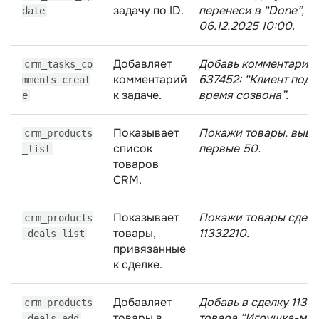
задачу по ID.
перенеси в “Done”, с
date
06.12.2025 10:00.
Добавляет
Добавь комментарий 
crm_tasks_co
комментарий
637452: “Клиент под
mments_creat
к задаче.
время созвона”.
e
Показывает
Покажи товары, выве
crm_products
список
первые 50.
_list
товаров
CRM.
Показывает
Покажи товары сдел
crm_products
товары,
11332210.
_deals_list
привязанные
к сделке.
Добавляет
Добавь в сделку 1133
crm_products
товары в
товара “Игрушка-мед
_deals_add