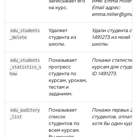
записывает его
Имя: Emma Miller
на курс.
Email адрес:
emma.miller@gmail
Удаляет
Удали студента с I
edu_students
студента из
1491273 из моей
_delete
школы.
школы.
Показывает
Покажи статистику
edu_students
прогресс
курсам для студент
_statistics_s
студента по
ID 1491273.
how
курсам, урокам,
тестам и
заданиям.
Показывает
Покажи первых 20
edu_auditory
список
студентов, оплати
_list
студентов по
хотя бы один курс.
всем курсам.
Вы можете