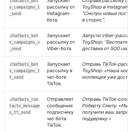
Запускает
Отправь рассылку от
chatbots_bot
рассылку от
ToyShop в Instagram:
s_campaigns_i
Instagram-
“Смотри новые посту
_send
бота.
в сторис”.
Запускает
Запусти Viber-рассыл
chatbots_bot
рассылку от
ToyShop: “Бесплатна
s_campaigns_v
Viber-бота.
доставка от 500 usd”.
_send
Запускает
Отправь TikTok-рассы
chatbots_bot
рассылку в
ToyShop: «Наша нова
s_campaigns_t
чат-боте
коллекция уже доступ
t_send
TikTok.
Отправляет
Отправь TikTok-сооб
chatbots_con
сообщение
Роберту Смиту: «Мы
tacts_message
подписчику
получили ваш запрос
s_tt_send
чат-бота
поддержку.»
TikTok.