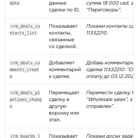
данные
сумма 18 000 usd, эт
date
сделки по ID.
“Переговоры”.
Показывает
Покажи контакты сде
crm_deals_co
контакты,
11332210.
ntacts_list
связанные
со сделкой.
Добавляет
Добавь комментарий 
crm_deals_co
комментарий
сделке 11332210: “Ож
mments_creat
к сделке.
оплату до 03.12.2025”
e
Перемещает
Перемести сделку 113
crm_deals_pi
сделку в
“Wholesale sales”, эта
pelines_chang
другую
отправлен”.
e
воронку или
этап.
Показывает
Покажи доски задач.
crm_boards_l