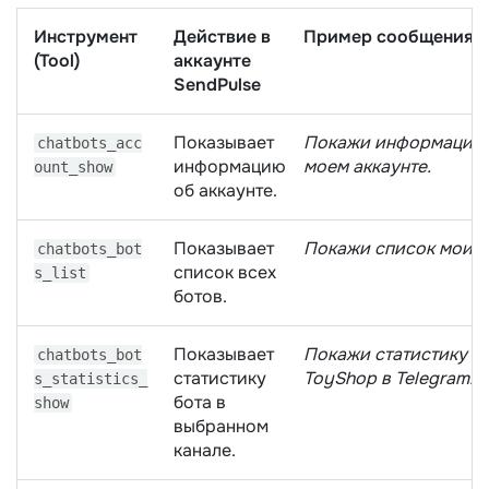
Инструмент
Действие в
Пример сообщения в
(Tool)
аккаунте
SendPulse
Показывает
Покажи информацию
chatbots_acc
информацию
моем аккаунте.
ount_show
об аккаунте.
Показывает
Покажи список моих 
chatbots_bot
список всех
s_list
ботов.
Показывает
Покажи статистику б
chatbots_bot
статистику
ToyShop в Telegram.
s_statistics_
бота в
show
выбранном
канале.