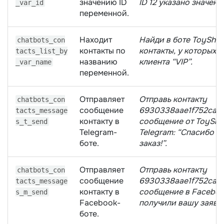
значению ID
ID 12 указано значени
_var_id
переменной.
Находит
Найди в боте ToySho
chatbots_con
контакты по
контакты, у которых с
tacts_list_by
названию
клиента “VIP”.
_var_name
переменной.
Отправляет
Отправь контактy
chatbots_con
сообщение
6930338aae1f752ca1
tacts_message
контакту в
сообщение от ToySho
s_t_send
Telegram-
Telegram: “Спасибо з
боте.
заказ!”.
Отправляет
Отправь контактy
chatbots_con
сообщение
6930338aae1f752ca1
tacts_message
контакту в
сообщение в Faceboo
s_m_send
Facebook-
получили вашу заявку
боте.