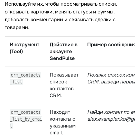
Используйте их, чтобы просматривать списки,
открывать карточки, менять статусы и суммы,
добавлять комментарии и связывать сделки с
товарами.
Инструмент
Действие в
Пример сообщения в
(Tool)
аккаунте
SendPulse
Показывает
Покажи список конта
crm_contacts
список
CRM, выведи первые 
_list
контактов
CRM.
Находит
Найди контакт по ema
crm_contacts
контакты с
alex.examplenko@gmai
_list_by_emai
указанным
l
email.