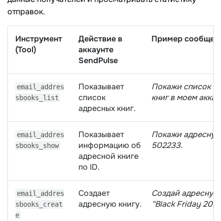
отправок.
Инструмент
Действие в
Пример сообщени
(Tool)
аккаунте
SendPulse
Показывает
Покажи список а
email_addres
список
книг в моем аккау
sbooks_list
адресных книг.
Показывает
Покажи адресную
email_addres
информацию об
502233.
sbooks_show
адресной книге
по ID.
Создает
Создай адресную 
email_addres
адресную книгу.
“Black Friday 2025
sbooks_creat
e