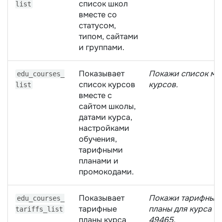
список школ
list
вместе со
статусом,
типом, сайтами
и группами.
Показывает
Покажи список мо
edu_courses_
список курсов
курсов.
list
вместе с
сайтом школы,
датами курса,
настройками
обучения,
тарифными
планами и
промокодами.
Показывает
Покажи тарифные
edu_courses_
тарифные
планы для курса с 
tariffs_list
планы курса
49465.