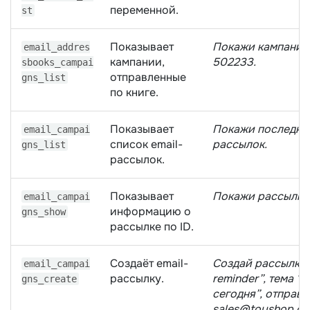
переменной.
st
Показывает
Покажи кампании 
email_addres
кампании,
502233.
sbooks_campai
отправленные
gns_list
по книге.
Показывает
Покажи последни
email_campai
список email-
рассылок.
gns_list
рассылок.
Показывает
Покажи рассылку 
email_campai
информацию о
gns_show
рассылке по ID.
Создаёт email-
Создай рассылку 
email_campai
рассылку.
reminder”, тема “
gns_create
сегодня”, отправи
sales@toyshop.co