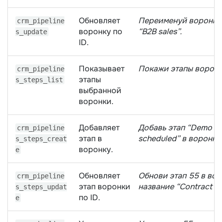
Обновляет
Переименуй воронку 
crm_pipeline
воронку по
“B2B sales”.
s_update
ID.
Показывает
Покажи этапы воронк
crm_pipeline
этапы
s_steps_list
выбранной
воронки.
Добавляет
Добавь этап “Demo
crm_pipeline
этап в
scheduled” в воронку 
s_steps_creat
воронку.
e
Обновляет
Обнови этап 55 в вор
crm_pipeline
этап воронки
название “Contract se
s_steps_updat
по ID.
e