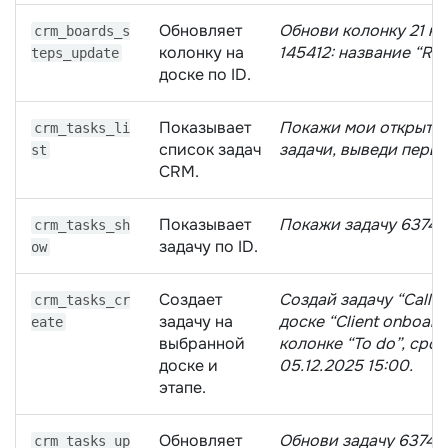
Обновляет
Обнови колонку 21 на
crm_boards_s
колонку на
145412: название “Rev
teps_update
доске по ID.
Показывает
Покажи мои открыты
crm_tasks_li
список задач
задачи, выведи первы
st
CRM.
Показывает
Покажи задачу 63745
crm_tasks_sh
задачу по ID.
ow
Создает
Создай задачу “Call cl
crm_tasks_cr
задачу на
доске “Client onboard
eate
выбранной
колонке “To do”, срок
доске и
05.12.2025 15:00.
этапе.
Обновляет
Обнови задачу 63745
crm_tasks_up