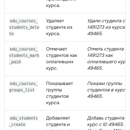
курса.
Удаляет
Удали студента с I
edu_courses_
студента из
1491273 из курса с 
students_dele
курса.
49465.
te
Отмечает
Отметь студента с 
edu_courses_
студентов как
1491273 как
students_mark
оплативших
оплатившего курс 
_paid
курс.
49465.
Показывает
Покажи группы
edu_courses_
группы
студентов в курсе 
groups_list
студентов
49465.
курса.
Добавляет
Добавь студента в
edu_students
студента и
курс с ID 49465.
_create