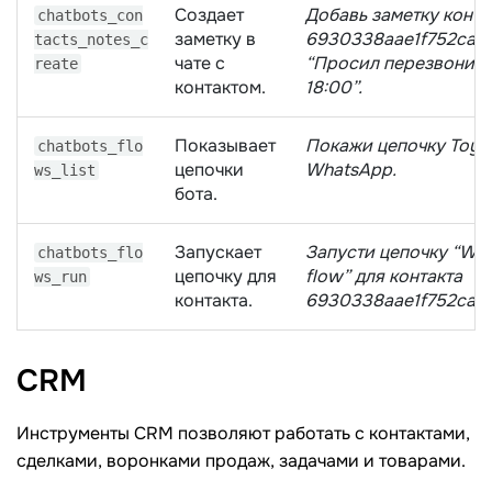
Создает
Добавь заметку конта
chatbots_con
заметку в
6930338aae1f752ca10
tacts_notes_c
чате с
“Просил перезвонить
reate
контактом.
18:00”.
Показывает
Покажи цепочку ToyS
chatbots_flo
цепочки
WhatsApp.
ws_list
бота.
Запускает
Запусти цепочку “We
chatbots_flo
цепочку для
flow” для контакта
ws_run
контакта.
6930338aae1f752ca10
CRM
Инструменты CRM позволяют работать с контактами,
сделками, воронками продаж, задачами и товарами.