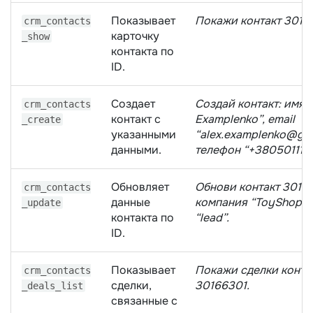
Показывает
Покажи контакт 3016
crm_contacts
карточку
_show
контакта по
ID.
Создает
Создай контакт: имя “
crm_contacts
контакт с
Examplenko”, email
_create
указанными
“alex.examplenko@gma
данными.
телефон “+380501112
Обновляет
Обнови контакт 3016
crm_contacts
данные
компания “ToyShop”, 
_update
контакта по
“lead”.
ID.
Показывает
Покажи сделки конта
crm_contacts
сделки,
30166301.
_deals_list
связанные с