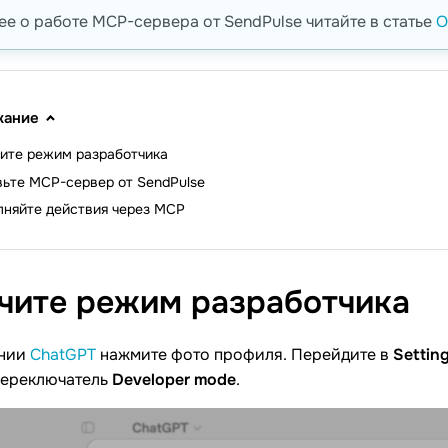
е о работе MCP-сервера от SendPulse читайте в статье
О
жание
ите режим разработчика
ьте MCP-сервер от SendPulse
няйте действия через MCP
чите режим
разработчика
ении
ChatGPT
нажмите фото профиля. Перейдите в
Settin
переключатель
Developer mode
.