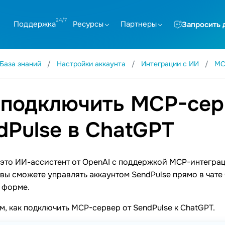
Поддержка
Ресурсы
Партнеры
Запросить 
База знаний
Настройки аккаунта
Интеграции с ИИ
MC
 подключить MCP-сер
dPulse в ChatGPT
 это ИИ-ассистент от OpenAI с поддержкой MCP-интегра
 вы сможете управлять аккаунтом SendPulse прямо в чат
 форме.
, как подключить MCP-сервер от SendPulse к ChatGPT.