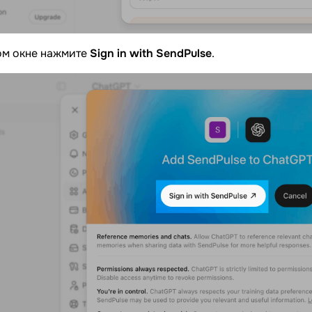
ом окне нажмите
Sign in with SendPulse
.