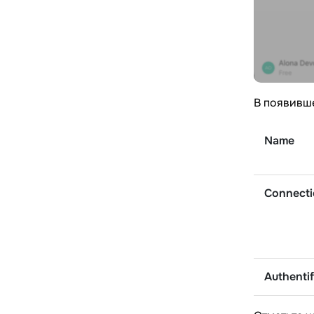
В появивше
Name
Connect
Authentif