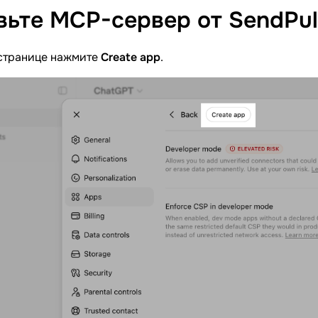
вьте MCP-сервер от
SendPul
 странице нажмите
Create app
.