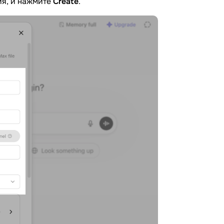
ия, и нажмите
Create
.