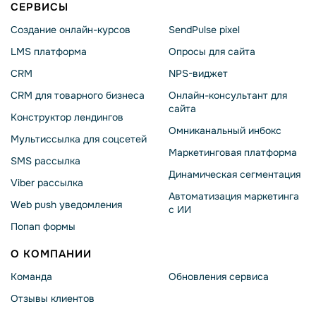
СЕРВИСЫ
Создание онлайн-курсов
SendPulse pixel
LMS платформа
Опросы для сайта
CRM
NPS-виджет
CRM для товарного бизнеса
Онлайн-консультант для
сайта
Конструктор лендингов
Омниканальный инбокс
Мультиссылка для соцсетей
Маркетинговая платформа
SMS рассылка
Динамическая сегментация
Viber рассылка
Автоматизация маркетинга
Web push уведомления
с ИИ
Попап формы
О КОМПАНИИ
Команда
Обновления сервиса
Отзывы клиентов