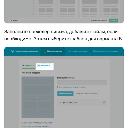
Заполните прехедер письма, добавьте файлы, если
необходимо. Затем выберите шаблон для варианта Б.