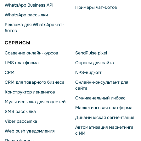
WhatsApp Business API
Примеры чат-ботов
WhatsApp рассылки
Реклама для WhatsApp чат-
ботов
СЕРВИСЫ
Создание онлайн-курсов
SendPulse pixel
LMS платформа
Опросы для сайта
CRM
NPS-виджет
CRM для товарного бизнеса
Онлайн-консультант для
сайта
Конструктор лендингов
Омниканальный инбокс
Мультиссылка для соцсетей
Маркетинговая платформа
SMS рассылка
Динамическая сегментация
Viber рассылка
Автоматизация маркетинга
Web push уведомления
с ИИ
Попап формы