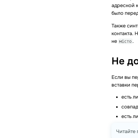
адресной к
было перед
Также синт
контакта. 
не
.
місто
Не д
Если вы пе
вставки пе
есть л
совпад
есть л
Читайте 