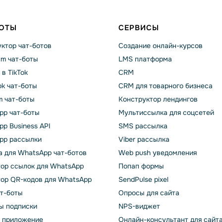
БОТЫ
СЕРВИСЫ
ктор чат-ботов
Создание онлайн-курсов
am чат-боты
LMS платформа
 в TikTok
CRM
k чат-боты
CRM для товарного бизнеса
m чат-боты
Конструктор лендингов
pp чат-боты
Мультиссылка для соцсетей
p Business API
SMS рассылка
pp рассылки
Viber рассылка
 для WhatsApp чат-ботов
Web push уведомления
тор ссылок для WhatsApp
Попап формы
тор QR-кодов для WhatsApp
SendPulse pixel
ат-боты
Опросы для сайта
ы подписки
NPS-виджет
т приложение
Онлайн-консультант для сайт