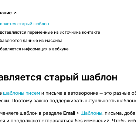
жание
вляется старый шаблон
дставляются переменные из источника контакта
бавляются данные из массива
бавляется информация в вебхуке
авляется старый
шаблон
se
шаблоны писем
и письма в автоворонке — это разные о
ски. Поэтому важно поддерживать актуальность шаблоно
зменяете шаблон в разделе
Email
>
Шаблоны
, письма, доб
я и продолжают отправляться без изменений. Чтобы изб