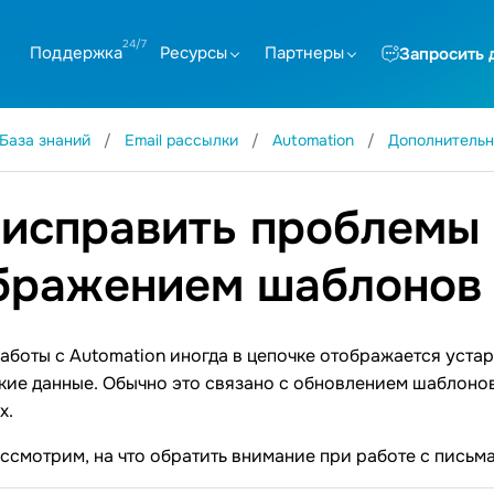
Поддержка
Ресурсы
Партнеры
Запросить 
База знаний
Email рассылки
Automation
Дополнитель
 исправить проблемы 
бражением шаблонов 
аботы с Automation иногда в цепочке отображается уст
кие данные. Обычно это связано с обновлением шаблоно
х.
ассмотрим, на что обратить внимание при работе с письма