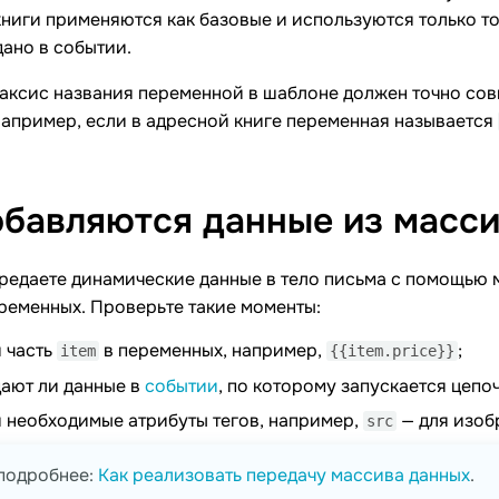
ниги применяются как базовые и используются только то
ано в событии.
аксис названия переменной в шаблоне должен точно сов
Например, если в адресной книге переменная называется
обавляются данные из
масси
редаете динамические данные в тело письма с помощью 
ременных. Проверьте такие моменты:
и часть
в переменных, например,
;
item
{{item.price}}
ают ли данные в
событии
, по которому запускается цепочк
и необходимые атрибуты тегов, например,
— для изоб
src
подробнее:
Как реализовать передачу массива данных
.