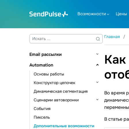
Возможности
Цены
Главная
Email рассылки
Как
Основы работы
Automation
ото
Адресные книги и контакты
Основы работы
Управление контактами
Создание шаблона
Конструктор цепочек
Управление данными контактов
Отправка рассылки
Динамическая сегментация
Триггеры цепочки
Во время р
Инструменты подписки
Email валидатор
динамичес
Сценарии автоворонки
Элементы коммуникации
Дополнительные возможности
переменны
События
Элементы действия
Автоматизация CRM
Статистика и аналитика
Пиксель
Другие элементы
Автоматизация курсов
В статье р
Дополнительные возможности
Автоматизация рассылок