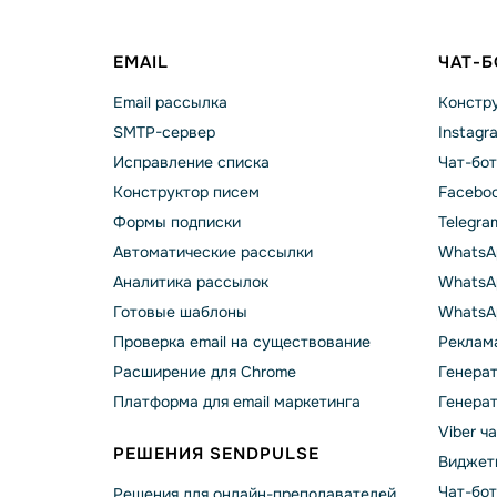
EMAIL
ЧАТ-
Email рассылка
Констру
SMTP-сервер
Instagr
Исправление списка
Чат-бот
Конструктор писем
Faceboo
Формы подписки
Telegra
Автоматические рассылки
WhatsA
Аналитика рассылок
WhatsAp
Готовые шаблоны
WhatsA
Проверка email на существование
Реклама
Расширение для Chrome
Генера
Платформа для email маркетинга
Генера
Viber ч
РЕШЕНИЯ SENDPULSE
Виджет
Чат-бо
Решения для онлайн-преподавателей