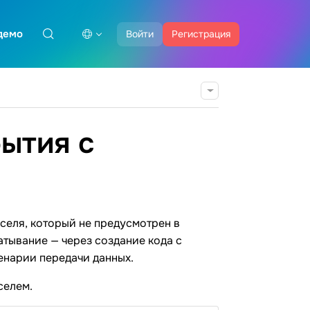
демо
Войти
Регистрация
бытия с
селя, который не предусмотрен в
атывание — через создание кода с
енарии передачи данных.
селем.