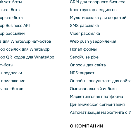
k чат-боты
CRM для товарного бизнеса
m чат-боты
Конструктор лендингов
pp чат-боты
Мультиссылка для соцсетей
p Business API
SMS рассылка
pp рассылки
Viber рассылка
 для WhatsApp чат-ботов
Web push уведомления
тор ссылок для WhatsApp
Попап формы
тор QR-кодов для WhatsApp
SendPulse pixel
ат-боты
Опросы для сайта
ы подписки
NPS-виджет
т приложение
Онлайн-консультант для сайт
ы чат-ботов
Омниканальный инбокс
Маркетинговая платформа
Динамическая сегментация
Автоматизация маркетинга с 
О КОМПАНИИ