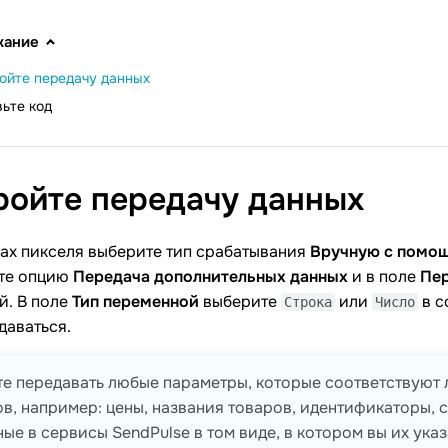
жание
ойте передачу данных
ьте код
ройте передачу
данных
ках пикселя выберите тип срабатывания
Вручную с помо
те опцию
Передача дополнительных данных
и в поле
Пе
й. В поле
Тип переменной
выберите
или
в с
Строка
Число
даваться.
е передавать любые параметры, которые соответствуют 
в, например: цены, названия товаров, идентификаторы, ст
ые в сервисы SendPulse в том виде, в котором вы их указ