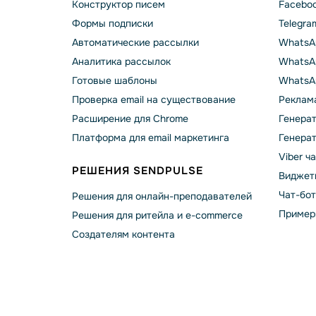
Конструктор писем
Faceboo
Формы подписки
Telegra
Автоматические рассылки
WhatsA
Аналитика рассылок
WhatsAp
Готовые шаблоны
WhatsA
Проверка email на существование
Реклама
Расширение для Chrome
Генера
Платформа для email маркетинга
Генера
Viber ч
РЕШЕНИЯ SENDPULSE
Виджет
Чат-бо
Решения для онлайн-преподавателей
Пример
Решения для ритейла и e-commerce
Создателям контента