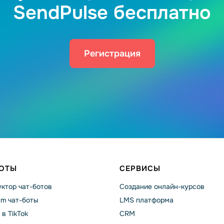
SendPulse бесплатно
Регистрация
БОТЫ
СЕРВИСЫ
ктор чат-ботов
Создание онлайн-курсов
am чат-боты
LMS платформа
 в TikTok
CRM