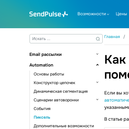
Возможности
Цены
Главная
Email рассылки
Как
Основы работы
Automation
пом
Адресные книги и контакты
Основы работы
Управление контактами
Создание шаблона
Конструктор цепочек
Управление данными контактов
Отправка рассылки
Динамическая сегментация
Триггеры цепочки
Если вы хо
Инструменты подписки
Email валидатор
автоматич
Сценарии автоворонки
Элементы коммуникации
Дополнительные возможности
указанными
События
Элементы действия
Автоматизация CRM
Статистика и аналитика
Пиксель
Другие элементы
Автоматизация курсов
В статье р
Дополнительные возможности
Автоматизация рассылок