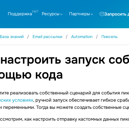
Поддержка
Ресурсы
Партнеры
Запросить 
База знаний
Email рассылки
Automation
Пиксель
 настроить запуск со
ощью кода
тите реализовать собственный сценарий для события пик
еских условиях
, ручной запуск обеспечивает гибкое сраб
 переменными. Тогда вы можете создать собственные сц
ассмотрим, как настроить отправку кастомных данных пик