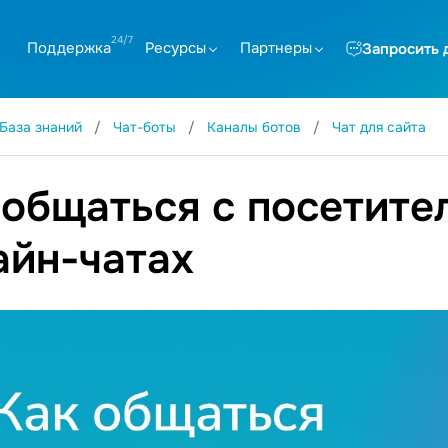
Поддержка
Ресурсы
Партнеры
Запросить 
База знаний
Чат-боты
Каналы ботов
Чат для сайта
 общаться с посетите
айн-чатах