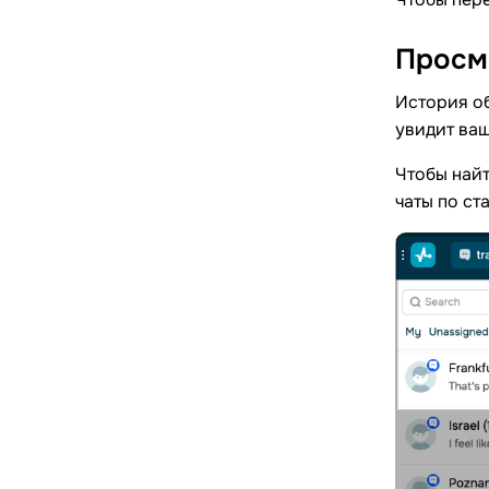
Просм
История об
увидит ваш
Чтобы найт
чаты по ст