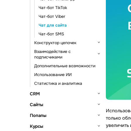
Автоматизация по событиям
Статистика и аналитика
Чат-бот TikTok
Чат-бот Viber
Чат для сайта
Чат-бот SMS
Конструктор цепочек
Взаимодействие с
Триггеры цепочки
подписчиками
Элементы сообщения
Дополнительные возможности
Подписчики и их данные
Элементы действия
Использование ИИ
Инструменты подписки
Другие элементы
Статистика и аналитика
Чаты с подписчиками
CRM
Основы работы
Сайты
Использова
Настройка CRM
Сделки
Основы работы
Попапы
только обл
Источники лидов
Управление сделками
Контакты и компании
Конструктор сайтов
Основы работы
увеличить 
Курсы
Просмотр сделок
Контакты
Задачи