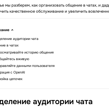
тье мы разберем, как организовать общение в чатах, и да
чить качественное обслуживание и увеличить вовлеченн
жание
еление аудитории чата
ие в чатах
осматривайте историю общения
бщайтесь вживую
правляйте данными пользователя
рация с OpenAI
ройка цепочек
деление аудитории
чата