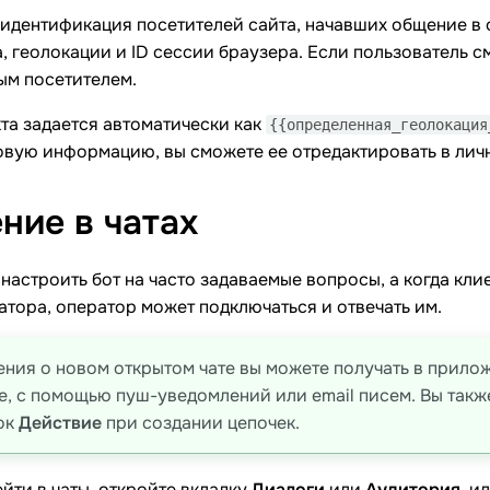
идентификация посетителей сайта, начавших общение в о
, геолокации и ID сессии браузера. Если пользователь с
ым посетителем.
та задается автоматически как
{{определенная_геолокация
овую информацию, вы сможете ее отредактировать в личн
ние в
чатах
настроить бот на часто задаваемые вопросы, а когда кли
тора, оператор может подключаться и отвечать им.
ния о новом открытом чате вы можете получать в прил
e, с помощью пуш-уведомлений или email писем. Вы такж
ок
Действие
при создании цепочек.
йти в чаты, откройте вкладку
Диалоги
или
Аудитория
, и