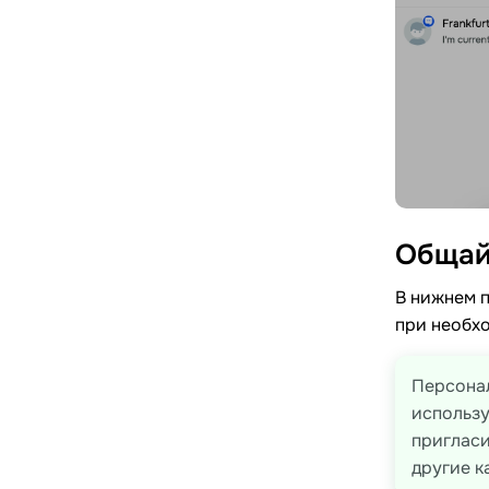
Общай
В нижнем п
при необх
Персонал
использу
пригласи
другие к