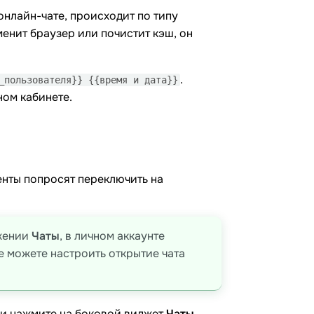
нлайн-чате, происходит по типу
менит браузер или почистит кэш, он
.
_пользователя}} {{время и дата}}
ом кабинете.
енты попросят переключить на
ожении
Чаты
, в личном аккаунте
е можете настроить открытие чата
ли нажмите на боковой виджет
Чаты
.