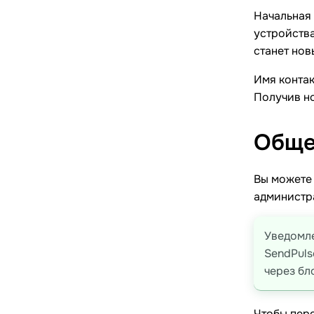
Начальная 
устройства
станет нов
Имя контак
Получив н
Обще
Вы можете 
администра
Уведомле
SendPuls
через бл
Чтобы пере