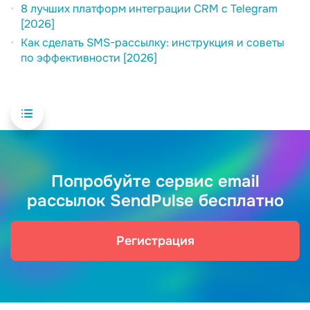
8 лучших платформ интеграции CRM с Telegram
[2026]
Как сделать SMS-рассылку: инструкция и советы
по эффективности [2026]
Попробуйте сервис email
рассылок SendPulse бесплатно
Регистрация