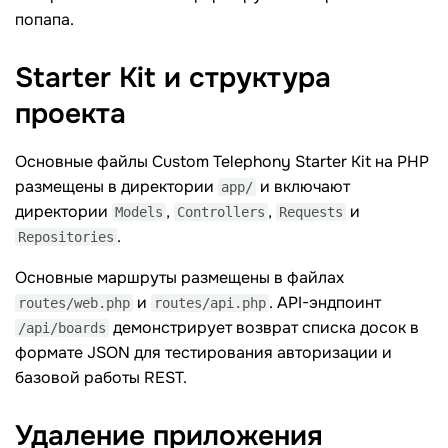
попапа.
Starter Kit и структура
проекта
Основные файлы Custom Telephony Starter Kit на PHP
размещены в директории
и включают
app/
директории
,
,
и
Models
Controllers
Requests
.
Repositories
Основные маршруты размещены в файлах
и
. API-эндпоинт
routes/web.php
routes/api.php
демонстрирует возврат списка досок в
/api/boards
формате JSON для тестирования авторизации и
базовой работы REST.
Удаление
приложения