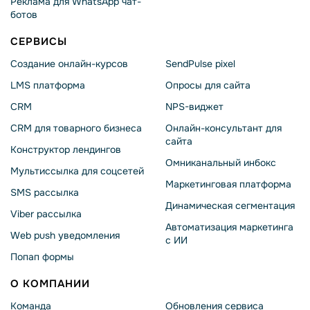
Реклама для WhatsApp чат-
ботов
СЕРВИСЫ
Создание онлайн-курсов
SendPulse pixel
LMS платформа
Опросы для сайта
CRM
NPS-виджет
CRM для товарного бизнеса
Онлайн-консультант для
сайта
Конструктор лендингов
Омниканальный инбокс
Мультиссылка для соцсетей
Маркетинговая платформа
SMS рассылка
Динамическая сегментация
Viber рассылка
Автоматизация маркетинга
Web push уведомления
с ИИ
Попап формы
О КОМПАНИИ
Команда
Обновления сервиса