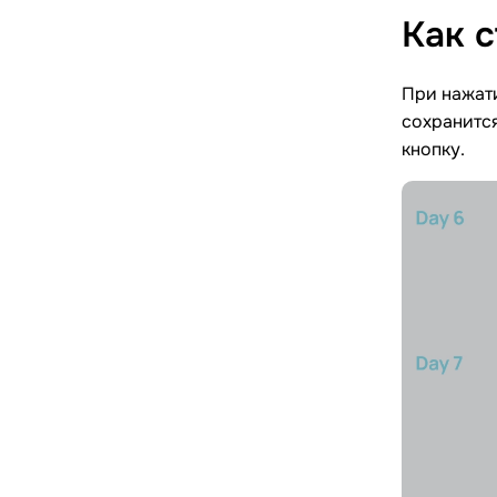
Как 
При нажат
сохранится
кнопку.