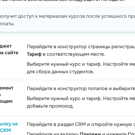
получит доступ к материалам курсов после успешного п
платы.
иджет
Перейдите в конструктор страницы регистрац
а сайте
Тариф
в соответствующем месте.
Выберите нужный курс и тариф. Настройте м
для сбора данных студентов.
лемент
Перейдите в конструктор попапов и выберит
о
Выберите нужный курс и тариф. Настройте м
ающем
добавьте промокод.
ылку на
Перейдите в раздел CRM и откройте нужную с
в CRM
Перейдите на вкладку
Платежи
и нажмите
Со