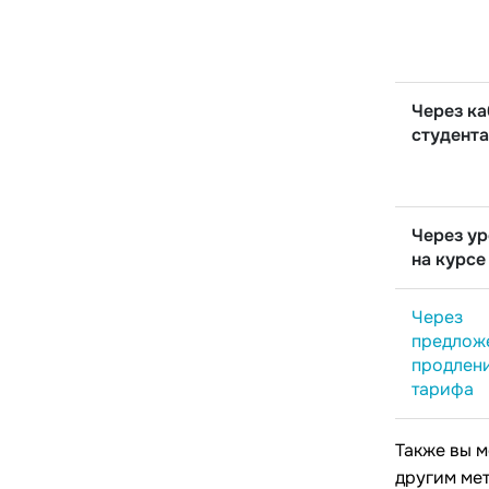
Через ка
студента
Через у
на курсе
Через
предлож
продлен
тарифа
Также вы м
другим ме