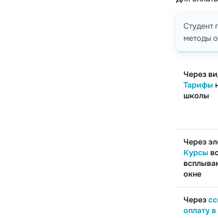
Студент 
методы о
Через в
Тарифы
н
школы
Через э
Курсы
в
всплыв
окне
Через
сс
оплату 