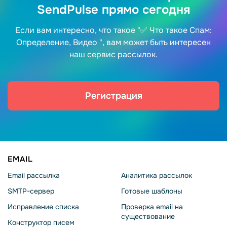
SendPulse прямо сегодня
Если вам интересно, что такое "✅ Что такое Спам:
Определение, Видео ", вам может быть интересен
наш сервис рассылок.
Регистрация
EMAIL
Email рассылка
Аналитика рассылок
SMTP-сервер
Готовые шаблоны
Исправление списка
Проверка email на
существование
Конструктор писем