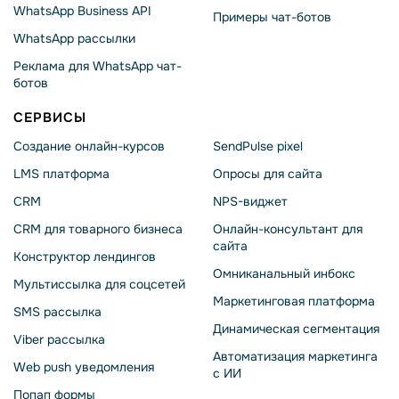
WhatsApp Business API
Примеры чат-ботов
WhatsApp рассылки
Реклама для WhatsApp чат-
ботов
СЕРВИСЫ
Создание онлайн-курсов
SendPulse pixel
LMS платформа
Опросы для сайта
CRM
NPS-виджет
CRM для товарного бизнеса
Онлайн-консультант для
сайта
Конструктор лендингов
Омниканальный инбокс
Мультиссылка для соцсетей
Маркетинговая платформа
SMS рассылка
Динамическая сегментация
Viber рассылка
Автоматизация маркетинга
Web push уведомления
с ИИ
Попап формы