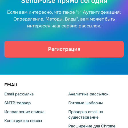
SendPulse прямо сегодня
Если вам интересно, что такое "✅ Аутентификация:
Определение, Методы, Виды", вам может быть
интересен наш сервис рассылок.
Регистрация
EMAIL
Email рассылка
Аналитика рассылок
SMTP-сервер
Готовые шаблоны
Исправление списка
Проверка email на
существование
Конструктор писем
Расширение для Chrome