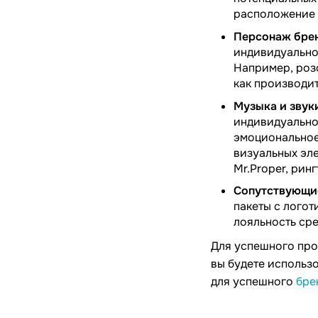
расположение 
Персонаж брен
индивидуальнос
Например, роз
как производит
Музыка и звук
индивидуально
эмоциональное 
визуальных эл
Mr.Proper, ринг
Сопутствующи
пакеты с логот
лояльность ср
Для успешного про
вы будете использо
для успешного
бре