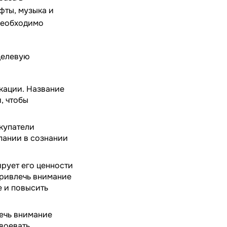
фты, музыка и
 необходимо
целевую
кации. Название
, чтобы
купатели
пании в сознании
рует его ценности
привлечь внимание
 и повысить
ечь внимание
воевать