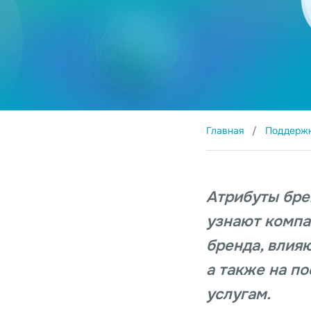
Главная
Поддерж
Атрибуты бре
узнают компа
бренда, влия
а также на п
услугам.