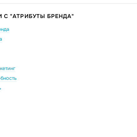
 С "АТРИБУТЫ БРЕНДА"
енда
а
кетинг
бность
ь