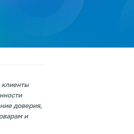
м клиенты
нности
ние доверия,
оварам и