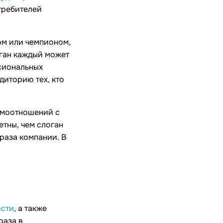
требителей
ом или чемпионом,
логан каждый может
ссиональных
диторию тех, кто
имоотношений с
етны, чем слоган
раза компании. В
ости
, а также
раза в