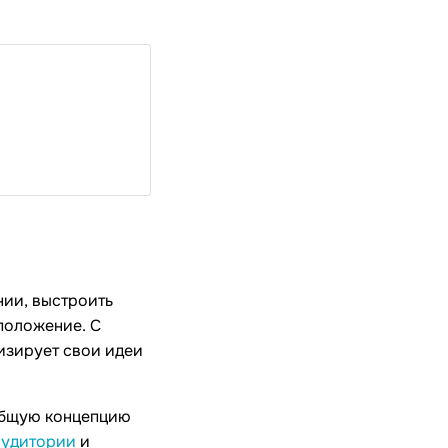
нии, выстроить
положение. С
изирует свои идеи
общую концепцию
аудитории
и