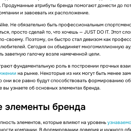
Продуманные атрибуты бренда помогают донести до по
омпании и завоевать их расположение.
Nike. Не обязательно быть профессиональным спортсмен
ться, просто сделай то, что хочешь — JUST DO IT. Этот с
по-своему. Поэтому, он быстро стал девизом как профе
и любителей. Сегодня он объединяет многомиллионную ау
ть заветную галочку возле намеченной цели.
грают фундаментальную роль в построении прочных вза
ижении
на рынке. Некоторые из них могут быть менее зам
ко они все равно будут способствовать формированию об
 вы узнаете об основных элементах бренда.
е элементы
бренда
упность элементов, которые влияют на уровень
узнаваем
ности компании. В формировании доверия и нужного об