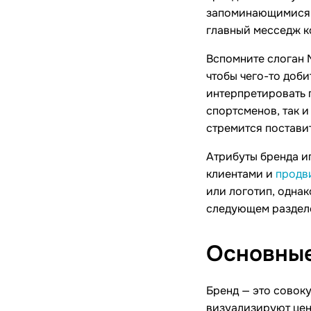
запоминающимися. 
главный месседж к
Вспомните слоган 
чтобы чего-то доби
интерпретировать 
спортсменов, так 
стремится постави
Атрибуты бренда и
клиентами и
продв
или логотип, одна
следующем разделе
Основны
Бренд — это совок
визуализируют цен