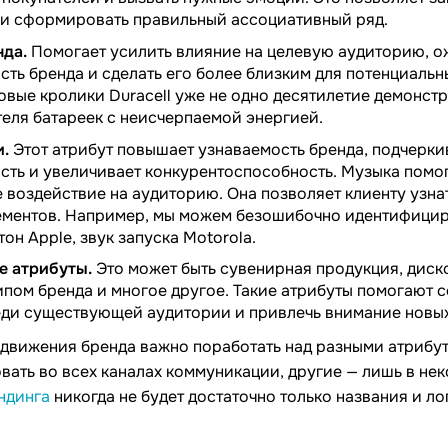
и сформировать правильный ассоциативный ряд.
да.
Помогает усилить влияние на целевую аудиторию, о
ть бренда и сделать его более близким для потенциальн
овые кролики Duracell уже не одно десятилетие демонст
еля батареек с неисчерпаемой энергией.
и.
Этот атрибут повышает узнаваемость бренда, подчерки
сть и увеличивает конкурентоспособность. Музыка помог
воздействие на аудиторию. Она позволяет клиенту узнат
ементов. Например, мы можем безошибочно идентифицир
тон Apple, звук запуска Motorola.
е атрибуты.
Это может быть сувенирная продукция, диск
ипом бренда и многое другое. Такие атрибуты помогают
еди существующей аудитории и привлечь внимание новых
движения бренда важно поработать над разными атрибут
вать во всех каналах коммуникации, другие — лишь в нек
ндинга
никогда не будет достаточно только названия и ло