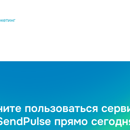
кетинг
ните пользоваться серв
SendPulse прямо сегодн