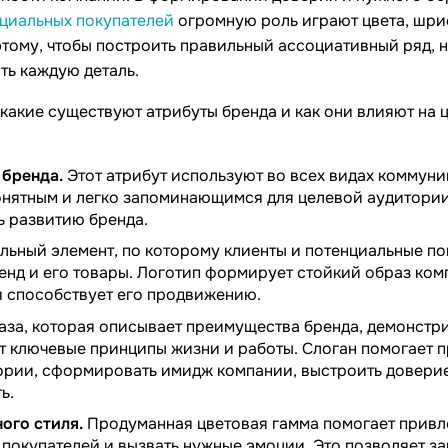
циальных покупателей
огромную роль играют цвета, шри
этому, чтобы построить правильный ассоциативный ряд,
ть каждую деталь.
 какие существуют атрибуты бренда и как они влияют на 
бренда.
Этот атрибут используют во всех видах коммуни
онятным и легко запоминающимся для целевой аудитории
ь развитию бренда.
льный элемент, по которому клиенты и потенциальные по
енд и его товары. Логотип формирует стойкий образ ком
и способствует его продвижению.
аза, которая описывает преимущества бренда, демонстри
т ключевые принципы жизни и работы. Слоган помогает 
ории, сформировать имидж компании, выстроить доверие
ь.
ого стиля.
Продуманная цветовая гамма помогает привл
покупателей и вызвать нужные эмоции. Это позволяет за