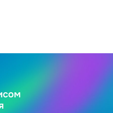
исом
я