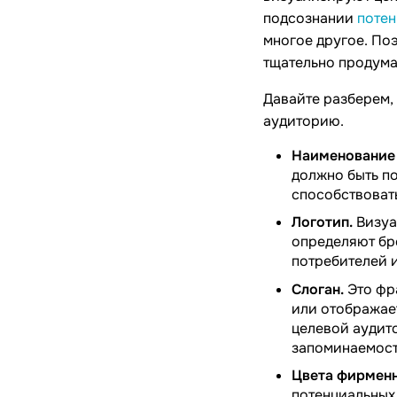
подсознании
потен
многое другое. По
тщательно продума
Давайте разберем,
аудиторию.
Наименование 
должно быть п
способствоват
Логотип.
Визуа
определяют бр
потребителей 
Слоган.
Это фр
или отображае
целевой аудит
запоминаемост
Цвета фирменн
потенциальных 