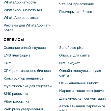
WhatsApp чат-боты
Чат-бот приложение
WhatsApp Business API
Примеры чат-ботов
WhatsApp рассылки
Реклама для WhatsApp чат-
ботов
СЕРВИСЫ
Создание онлайн-курсов
SendPulse pixel
LMS платформа
Опросы для сайта
CRM
NPS-виджет
CRM для товарного бизнеса
Онлайн-консультант для
сайта
Конструктор лендингов
Омниканальный инбокс
Мультиссылка для соцсетей
Маркетинговая платформа
SMS рассылка
Динамическая сегментация
Viber рассылка
Автоматизация маркетинга
Web push уведомления
с ИИ