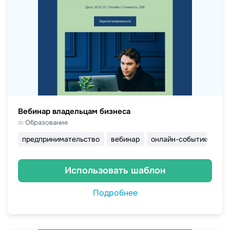
Вебинар владельцам бизнеса
Образование
предпринимательство
вебинар
онлайн-событие
off
Использовать шаблон
Подробнее