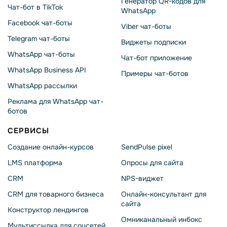
Генератор QR-кодов для
Чат-бот в TikTok
WhatsApp
Facebook чат-боты
Viber чат-боты
Telegram чат-боты
Виджеты подписки
WhatsApp чат-боты
Чат-бот приложение
WhatsApp Business API
Примеры чат-ботов
WhatsApp рассылки
Реклама для WhatsApp чат-
ботов
СЕРВИСЫ
Создание онлайн-курсов
SendPulse pixel
LMS платформа
Опросы для сайта
CRM
NPS-виджет
CRM для товарного бизнеса
Онлайн-консультант для
сайта
Конструктор лендингов
Омниканальный инбокс
Мультиссылка для соцсетей