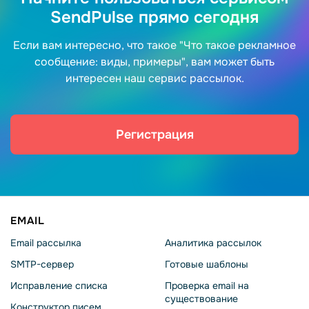
SendPulse прямо сегодня
Если вам интересно, что такое "Что такое рекламное
сообщение: виды, примеры", вам может быть
интересен наш сервис рассылок.
Регистрация
EMAIL
Email рассылка
Аналитика рассылок
SMTP-сервер
Готовые шаблоны
Исправление списка
Проверка email на
существование
Конструктор писем