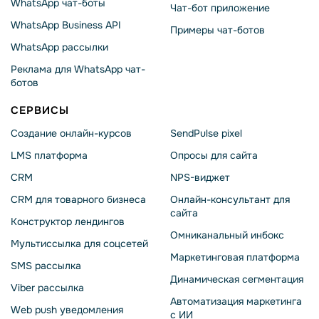
WhatsApp чат-боты
Чат-бот приложение
WhatsApp Business API
Примеры чат-ботов
WhatsApp рассылки
Реклама для WhatsApp чат-
ботов
СЕРВИСЫ
Создание онлайн-курсов
SendPulse pixel
LMS платформа
Опросы для сайта
CRM
NPS-виджет
CRM для товарного бизнеса
Онлайн-консультант для
сайта
Конструктор лендингов
Омниканальный инбокс
Мультиссылка для соцсетей
Маркетинговая платформа
SMS рассылка
Динамическая сегментация
Viber рассылка
Автоматизация маркетинга
Web push уведомления
с ИИ