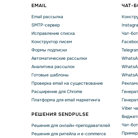
EMAIL
ЧАТ-
Email рассылка
Констру
SMTP-сервер
Instagr
Исправление списка
Чат-бот
Конструктор писем
Faceboo
Формы подписки
Telegra
Автоматические рассылки
WhatsA
Аналитика рассылок
WhatsAp
Готовые шаблоны
WhatsA
Проверка email на существование
Реклама
Расширение для Chrome
Генера
Платформа для email маркетинга
Генера
Viber ч
РЕШЕНИЯ SENDPULSE
Виджет
Чат-бо
Решения для онлайн-преподавателей
Пример
Решения для ритейла и e-commerce