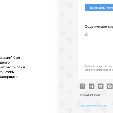
агазин" был
одного
бых рассылок в
о, чтобы
"Завершите