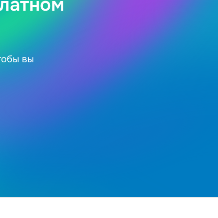
платном
тобы вы