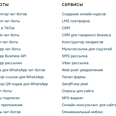
БОТЫ
СЕРВИСЫ
ктор чат-ботов
Создание онлайн-курсов
am чат-боты
LMS платформа
 в TikTok
CRM
k чат-боты
CRM для товарного бизнеса
m чат-боты
Конструктор лендингов
pp чат-боты
Мультиссылка для соцсетей
p Business API
SMS рассылка
pp рассылки
Viber рассылка
 для WhatsApp чат-ботов
Web push уведомления
тор ссылок для WhatsApp
Попап формы
тор QR-кодов для WhatsApp
SendPulse pixel
ат-боты
Опросы для сайта
ы подписки
NPS-виджет
т приложение
Онлайн-консультант для сайт
ы чат-ботов
Омниканальный инбокс