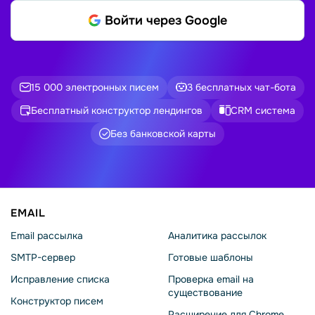
Войти через Google
15 000 электронных писем
3 бесплатных чат-бота
Бесплатный конструктор лендингов
CRM система
Без банковской карты
EMAIL
Email рассылка
Аналитика рассылок
SMTP-сервер
Готовые шаблоны
Исправление списка
Проверка email на
существование
Конструктор писем
Расширение для Chrome