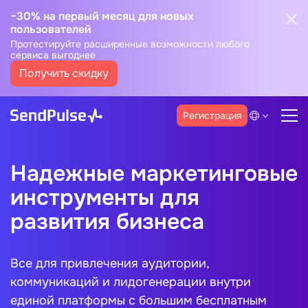
−30% на первый месяц для новых
пользователей
Протестируйте расширенные возможности любого
сервиса выгоднее
Получить скидку
Регистрация
Надежные маркетинговые
инструменты для
развития бизнеса
Все для привлечения аудитории,
коммуникаций и лидогенерации внутри
единой платформы с большим бесплатным